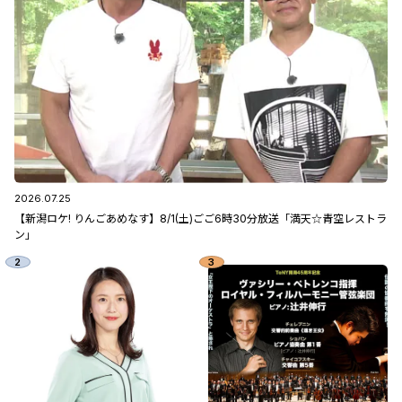
2026.07.25
【新潟ロケ! りんごあめなす】8/1(土)ごご6時30分放送「満天☆青空レストラ
ン」