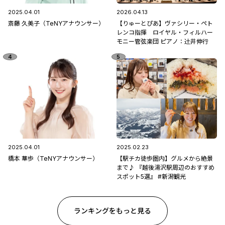
2025.04.01
2026.04.13
斎藤 久美子（TeNYアナウンサー）
【りゅーとぴあ】ヴァシリー・ペト
レンコ指揮 ロイヤル・フィルハー
モニー管弦楽団 ピアノ：辻󠄀井伸行
2025.04.01
2025.02.23
橋本 華歩（TeNYアナウンサー）
【駅チカ徒歩圏内】グルメから絶景
まで♪ 『越後湯沢駅周辺のおすすめ
スポット5選』 #新潟観光
ランキングをもっと見る