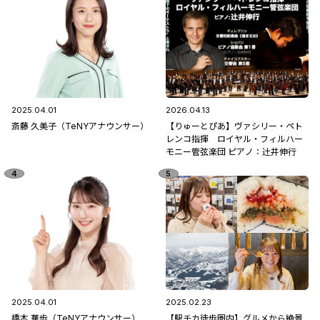
2025.04.01
2026.04.13
斎藤 久美子（TeNYアナウンサー）
【りゅーとぴあ】ヴァシリー・ペト
レンコ指揮 ロイヤル・フィルハー
モニー管弦楽団 ピアノ：辻󠄀井伸行
2025.04.01
2025.02.23
橋本 華歩（TeNYアナウンサー）
【駅チカ徒歩圏内】グルメから絶景