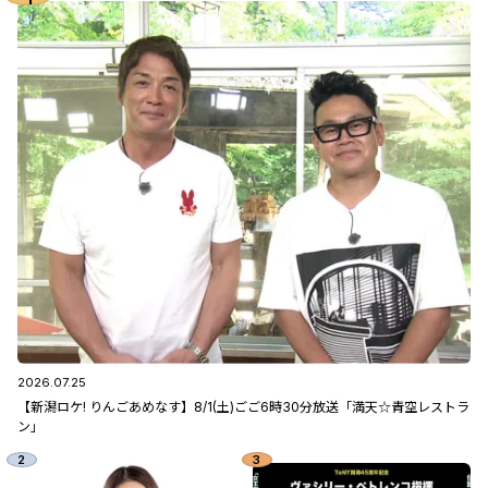
2026.07.25
【新潟ロケ! りんごあめなす】8/1(土)ごご6時30分放送「満天☆青空レストラ
ン」