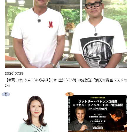
2026.07.25
【新潟ロケ! りんごあめなす】8/1(土)ごご6時30分放送「満天☆青空レストラ
ン」