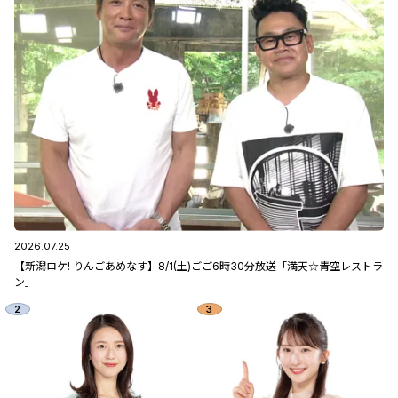
2026.07.25
【新潟ロケ! りんごあめなす】8/1(土)ごご6時30分放送「満天☆青空レストラ
ン」