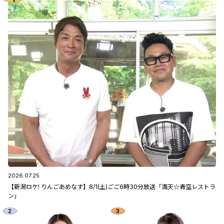
2026.07.25
【新潟ロケ! りんごあめなす】8/1(土)ごご6時30分放送「満天☆青空レストラ
ン」