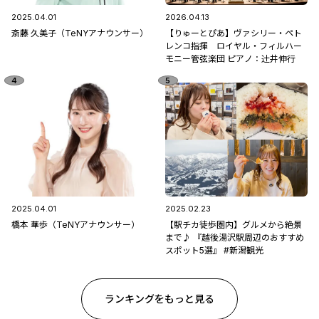
2025.04.01
2026.04.13
斎藤 久美子（TeNYアナウンサー）
【りゅーとぴあ】ヴァシリー・ペト
レンコ指揮 ロイヤル・フィルハー
モニー管弦楽団 ピアノ：辻󠄀井伸行
2025.04.01
2025.02.23
橋本 華歩（TeNYアナウンサー）
【駅チカ徒歩圏内】グルメから絶景
まで♪ 『越後湯沢駅周辺のおすすめ
スポット5選』 #新潟観光
ランキングをもっと見る