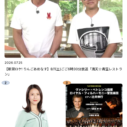
2026.07.25
【新潟ロケ! りんごあめなす】8/1(土)ごご6時30分放送「満天☆青空レストラ
ン」