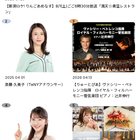
【新潟ロケ! りんごあめなす】8/1(土)ごご6時30分放送「満天☆青空レストラ
ン」
2025.04.01
2026.04.13
斎藤 久美子（TeNYアナウンサー）
【りゅーとぴあ】ヴァシリー・ペト
レンコ指揮 ロイヤル・フィルハー
モニー管弦楽団 ピアノ：辻󠄀井伸行