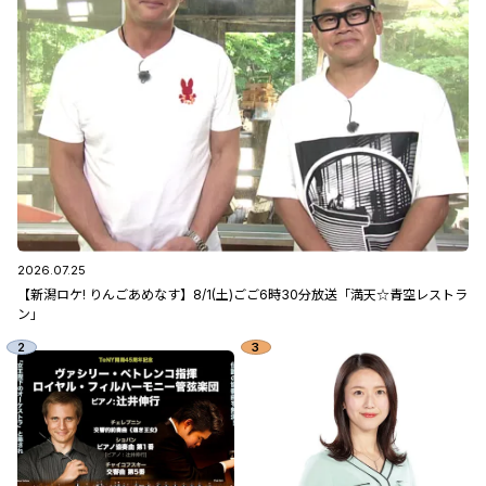
2026.07.25
【新潟ロケ! りんごあめなす】8/1(土)ごご6時30分放送「満天☆青空レストラ
ン」