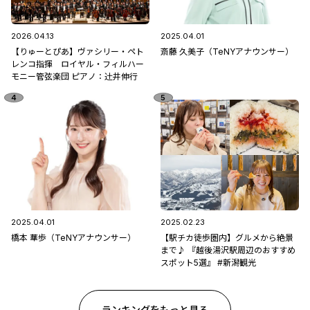
2026.04.13
2025.04.01
【りゅーとぴあ】ヴァシリー・ペト
斎藤 久美子（TeNYアナウンサー）
レンコ指揮 ロイヤル・フィルハー
モニー管弦楽団 ピアノ：辻󠄀井伸行
2025.04.01
2025.02.23
橋本 華歩（TeNYアナウンサー）
【駅チカ徒歩圏内】グルメから絶景
まで♪ 『越後湯沢駅周辺のおすすめ
スポット5選』 #新潟観光
ランキングをもっと見る