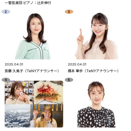
ー管弦楽団 ピアノ：辻󠄀井伸行
2025.04.01
2025.04.01
斎藤 久美子（TeNYアナウンサー）
橋本 華歩（TeNYアナウンサー）