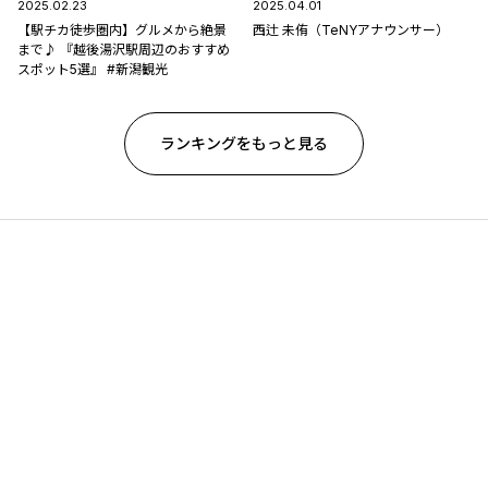
2025.02.23
2025.04.01
【駅チカ徒歩圏内】グルメから絶景
西辻 未侑（TeNYアナウンサー）
まで♪ 『越後湯沢駅周辺のおすすめ
スポット5選』 #新潟観光
ランキングをもっと見る