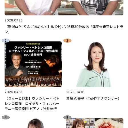
2026.07.25
【新潟ロケ! りんごあめなす】8/1(土)ごご6時30分放送「満天☆青空レストラ
ン」
2026.04.13
2025.04.01
【りゅーとぴあ】ヴァシリー・ペト
斎藤 久美子（TeNYアナウンサー）
レンコ指揮 ロイヤル・フィルハー
モニー管弦楽団 ピアノ：辻󠄀井伸行