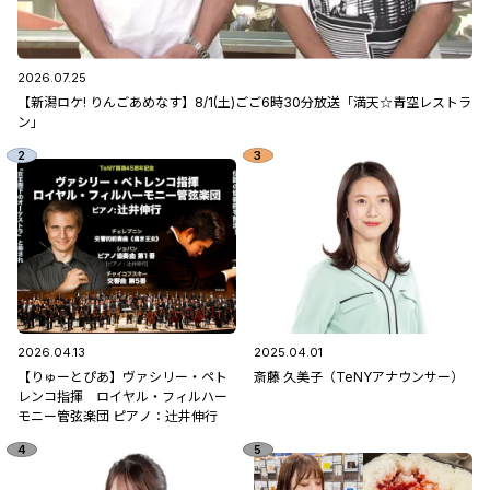
2026.07.25
【新潟ロケ! りんごあめなす】8/1(土)ごご6時30分放送「満天☆青空レストラ
ン」
2026.04.13
2025.04.01
【りゅーとぴあ】ヴァシリー・ペト
斎藤 久美子（TeNYアナウンサー）
レンコ指揮 ロイヤル・フィルハー
モニー管弦楽団 ピアノ：辻󠄀井伸行