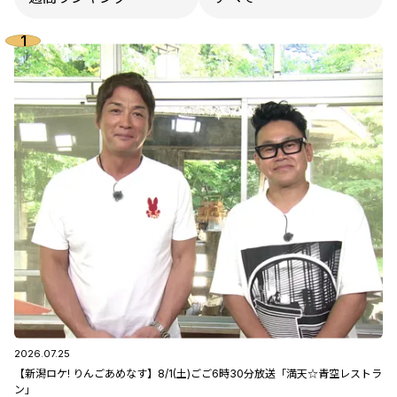
2026.07.25
【新潟ロケ! りんごあめなす】8/1(土)ごご6時30分放送「満天☆青空レストラ
ン」