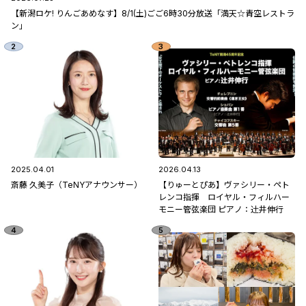
【新潟ロケ! りんごあめなす】8/1(土)ごご6時30分放送「満天☆青空レストラ
ン」
2025.04.01
2026.04.13
斎藤 久美子（TeNYアナウンサー）
【りゅーとぴあ】ヴァシリー・ペト
レンコ指揮 ロイヤル・フィルハー
モニー管弦楽団 ピアノ：辻󠄀井伸行