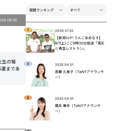
026.06.05
2026.07.25
【新潟ロケ! りんごあめなす】
8/1(土)ごご6時30分放送「満天
☆青空レストラン」
先生の毎
2025.04.01
事運まであ
斎藤 久美子（TeNYアナウンサ
ー）
2025.04.01
橋本 華歩（TeNYアナウンサ
ー）