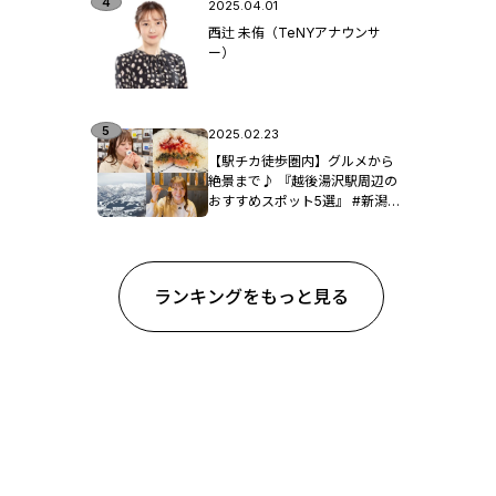
2025.04.01
西辻 未侑（TeNYアナウンサ
ー）
2025.02.23
【駅チカ徒歩圏内】グルメから
絶景まで♪ 『越後湯沢駅周辺の
おすすめスポット5選』 #新潟観
光
ランキングをもっと見る