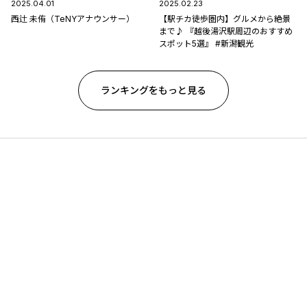
2025.04.01
2025.02.23
西辻 未侑（TeNYアナウンサー）
【駅チカ徒歩圏内】グルメから絶景
まで♪ 『越後湯沢駅周辺のおすすめ
スポット5選』 #新潟観光
ランキングをもっと見る