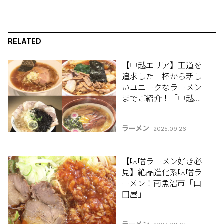
RELATED
【中越エリア】王道を
追求した一杯から新し
いユニークなラーメン
までご紹介！「中越地
区のおすすめラーメン8
選」【新潟ラーメン特
ラーメン
2025.09.26
集2025】
【味噌ラーメン好き必
見】絶品進化系味噌ラ
ーメン！南魚沼市「山
田屋」