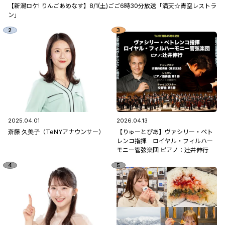
【新潟ロケ! りんごあめなす】8/1(土)ごご6時30分放送「満天☆青空レストラ
ン」
2025.04.01
2026.04.13
斎藤 久美子（TeNYアナウンサー）
【りゅーとぴあ】ヴァシリー・ペト
レンコ指揮 ロイヤル・フィルハー
モニー管弦楽団 ピアノ：辻󠄀井伸行