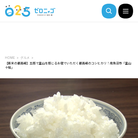
HOME
グルメ
【新米の最高峰】五感で里山を感じるお宿でいただく最高峰のコシヒカリ！南魚沼市「里山
十帖」