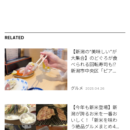
RELATED
【新潟の“美味しい”が
大集合】のどぐろが食
べられる回転寿司も⁉
新潟市中央区「ピア
Bandai」「佐渡廻転寿
司 弁慶 ピア万代店」
グルメ
2025.04.26
【今年も新米登場】新
潟が誇るお米を一番お
いしく！「新米を味わ
う絶品グルメまとめ4