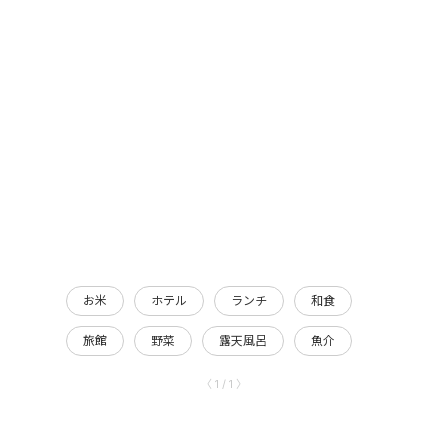
お米
ホテル
ランチ
和食
旅館
野菜
露天風呂
魚介
〈 1 / 1 〉