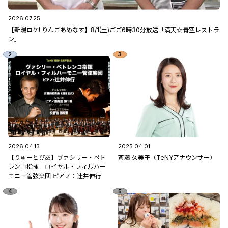
2026.07.25
【新潟ロケ! りんごあめなす】8/1(土)ごご6時30分放送「満天☆青空レストラ
ン」
2026.04.13
2025.04.01
【りゅーとぴあ】ヴァシリー・ペト
斎藤 久美子（TeNYアナウンサー）
レンコ指揮 ロイヤル・フィルハー
モニー管弦楽団 ピアノ：辻󠄀井伸行