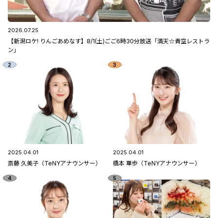
2026.07.25
【新潟ロケ! りんごあめなす】8/1(土)ごご6時30分放送「満天☆青空レストラ
ン」
2025.04.01
2025.04.01
斎藤 久美子（TeNYアナウンサー）
橋本 華歩（TeNYアナウンサー）