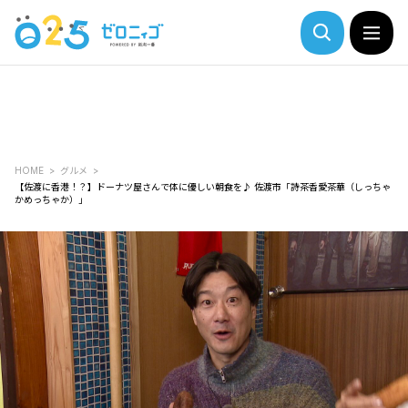
HOME
グルメ
【佐渡に香港！？】ドーナツ屋さんで体に優しい朝食を♪ 佐渡市「詩茶香愛茶華（しっちゃ
かめっちゃか）」