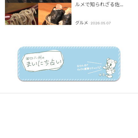
ルメで知られざる佐渡
の魅力を満喫しよう
♪「おすすめ佐渡グル
グルメ
2026.05.07
メ3選」