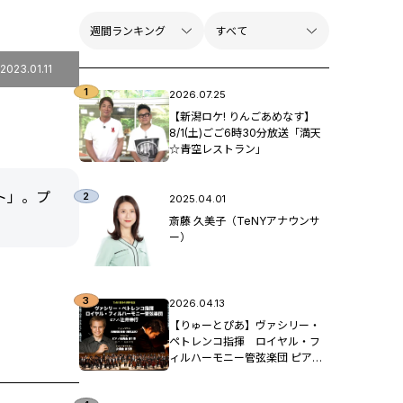
2023.01.11
2026.07.25
【新潟ロケ! りんごあめなす】
8/1(土)ごご6時30分放送「満天
☆青空レストラン」
ト」。プ
2025.04.01
斎藤 久美子（TeNYアナウンサ
ー）
2026.04.13
【りゅーとぴあ】ヴァシリー・
ペトレンコ指揮 ロイヤル・フ
ィルハーモニー管弦楽団 ピア
ノ：辻󠄀井伸行