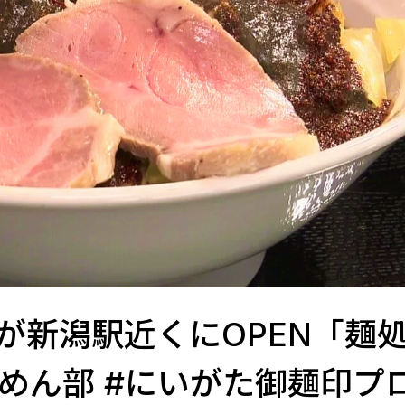
が新潟駅近くにOPEN「麺
らーめん部 #にいがた御麺印プ