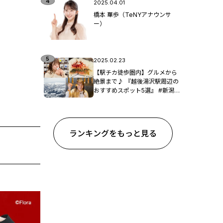
2025.04.01
橋本 華歩（TeNYアナウンサ
ー）
2025.02.23
【駅チカ徒歩圏内】グルメから
絶景まで♪ 『越後湯沢駅周辺の
おすすめスポット5選』 #新潟観
光
ランキングをもっと見る