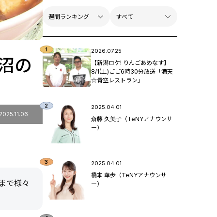
2026.07.25
沼の
【新潟ロケ! りんごあめなす】
8/1(土)ごご6時30分放送「満天
☆青空レストラン」
2025.04.01
2025.11.06
斎藤 久美子（TeNYアナウンサ
ー）
2025.04.01
橋本 華歩（TeNYアナウンサ
まで様々
ー）