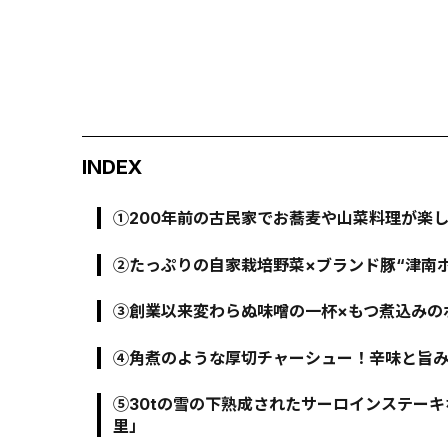
INDEX
①200年前の古民家でお蕎麦や山菜料理が楽し
②たっぷりの自家栽培野菜×ブランド豚“津南ポ
③創業以来変わらぬ味噌の一杯×もつ煮込みのボ
④角煮のような厚切チャーシュー！辛味と旨み
⑤30tの雪の下熟成されたサーロインステーキ
里」