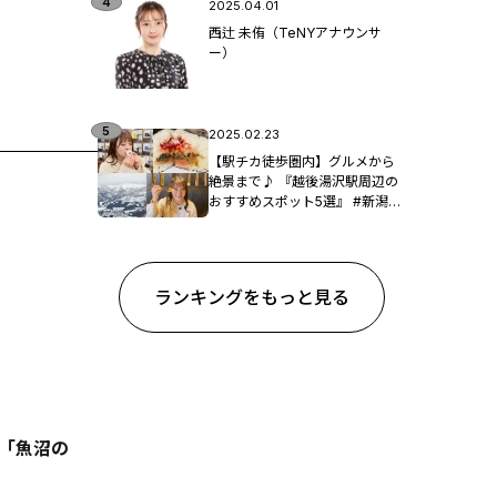
2025.04.01
西辻 未侑（TeNYアナウンサ
ー）
2025.02.23
【駅チカ徒歩圏内】グルメから
絶景まで♪ 『越後湯沢駅周辺の
おすすめスポット5選』 #新潟観
光
ランキングをもっと見る
/「魚沼の