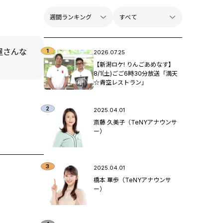
屋さんな
2026.07.25
【新潟ロケ! りんごあめなす】
8/1(土)ごご6時30分放送「満天
☆青空レストラン」
2025.04.01
斎藤 久美子（TeNYアナウンサ
ー）
2025.04.01
橋本 華歩（TeNYアナウンサ
ー）