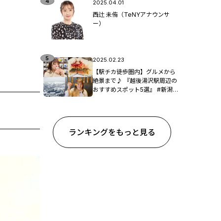
2025.04.01
西辻 未侑（TeNYアナウンサ
ー）
2025.02.23
【駅チカ徒歩圏内】グルメから
絶景まで♪ 『越後湯沢駅周辺の
おすすめスポット5選』 #新潟観
光
ランキングをもっと見る