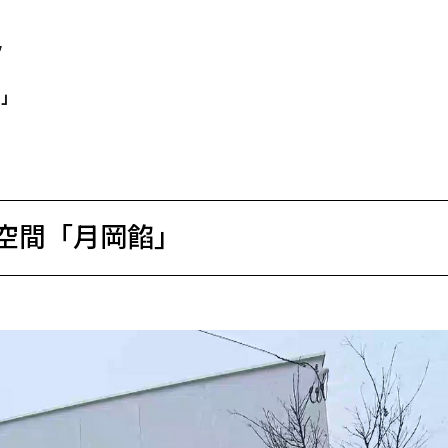
”
ー」
空間「月岡餡」