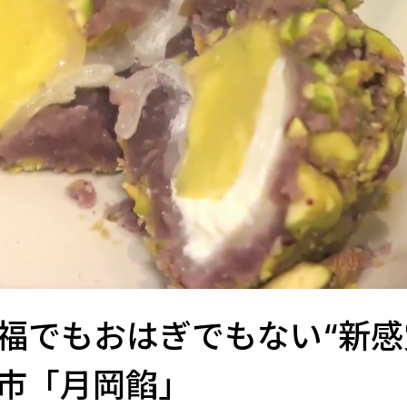
】大福でもおはぎでもない“新感
市「月岡餡」