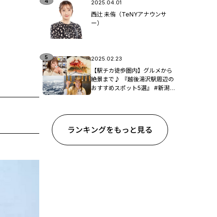
2025.04.01
西辻 未侑（TeNYアナウンサ
ー）
2025.02.23
【駅チカ徒歩圏内】グルメから
絶景まで♪ 『越後湯沢駅周辺の
おすすめスポット5選』 #新潟観
光
ランキングをもっと見る