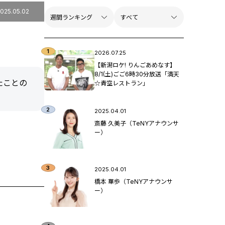
025.05.02
2026.07.25
【新潟ロケ! りんごあめなす】
8/1(土)ごご6時30分放送「満天
たことの
☆青空レストラン」
2025.04.01
斎藤 久美子（TeNYアナウンサ
ー）
2025.04.01
橋本 華歩（TeNYアナウンサ
ー）