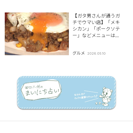
内山 」
【ガタ男さんが通うガ
チでウマい店】「メキ
シカン」「ポークソテ
ー」などメニューは約
40種類！人気キャラク
ターをイメージした店
グルメ
2026.05.10
名にも注目 / 新潟市中
央区「カフェ・ド・ダ
ック」