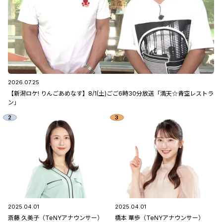
2026.07.25
【新潟ロケ! りんごあめなす】8/1(土)ごご6時30分放送「満天☆青空レストラ
ン」
2025.04.01
2025.04.01
斎藤 久美子（TeNYアナウンサー）
橋本 華歩（TeNYアナウンサー）