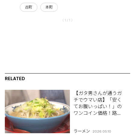
古町
本町
〈 1 / 1 〉
RELATED
【ガタ男さんが通うガ
チでウマい店】「安く
てお腹いっぱい！」の
ワンコイン価格！路地
裏で愛され続ける昔な
がらのラーメン店 / 新
ラーメン
2026.05.10
潟市中央区「ラーメン