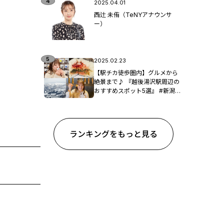
2025.04.01
西辻 未侑（TeNYアナウンサ
ー）
2025.02.23
【駅チカ徒歩圏内】グルメから
絶景まで♪ 『越後湯沢駅周辺の
おすすめスポット5選』 #新潟観
光
ランキングをもっと見る