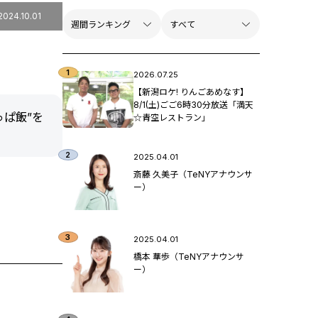
2024.10.01
2026.07.25
【新潟ロケ! りんごあめなす】
8/1(土)ごご6時30分放送「満天
ぱ飯”を
☆青空レストラン」
2025.04.01
斎藤 久美子（TeNYアナウンサ
ー）
2025.04.01
橋本 華歩（TeNYアナウンサ
ー）