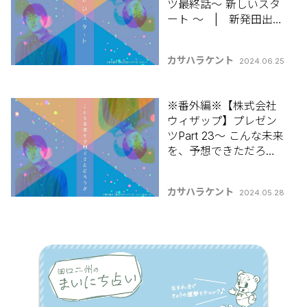
ツ最終話～ 新しいスタ
ート ～ | 新発田出身
カサハラケントの 【コ
ラムって何書けばいい
カサハラケント
2024.06.25
んですか？】
※番外編※【株式会社
ウィザップ】プレゼン
ツPart 23～ こんな未来
を、予想できただろう
か ～ | 新発田出身カ
サハラケントの 【コラ
カサハラケント
2024.05.28
ムって何書けばいいん
ですか？】