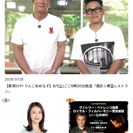
2026.07.25
【新潟ロケ! りんごあめなす】8/1(土)ごご6時30分放送「満天☆青空レストラ
ン」