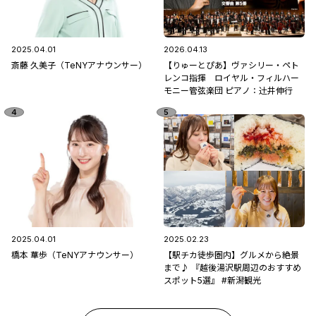
2025.04.01
2026.04.13
斎藤 久美子（TeNYアナウンサー）
【りゅーとぴあ】ヴァシリー・ペト
レンコ指揮 ロイヤル・フィルハー
モニー管弦楽団 ピアノ：辻󠄀井伸行
2025.04.01
2025.02.23
橋本 華歩（TeNYアナウンサー）
【駅チカ徒歩圏内】グルメから絶景
まで♪ 『越後湯沢駅周辺のおすすめ
スポット5選』 #新潟観光