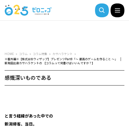
HOME
コラム
コラム特集
カサハラケント
※番外編※【株式会社ウィザップ】プレゼンツPart8「～ 最高のゲームを作ること ～」 |
新発田出身カサハラケントの 【コラムって何書けばいいんですか？】
感慨深いものである
と言う経緯があった中での
新潟帰省、当日。