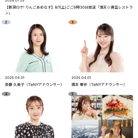
2026.07.25
【新潟ロケ! りんごあめなす】8/1(土)ごご6時30分放送「満天☆青空レストラ
ン」
2025.04.01
2025.04.01
斎藤 久美子（TeNYアナウンサー）
橋本 華歩（TeNYアナウンサー）