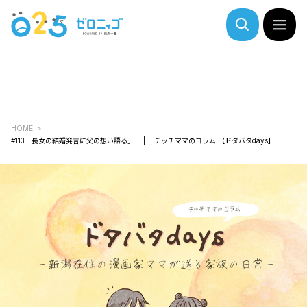
HOME
#113「長女の結婚発言に父の想い語る」 | チッチママのコラム 【ドタバタdays】