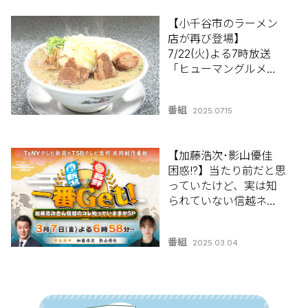
【小千谷市のラーメン
店が再び登場】
7/22(火)よる7時放送
「ヒューマングルメン
タリー オモウマい店」
番組
2025.07.15
【加藤浩次･影山優佳
困惑!?】当たり前だと思
っていたけど、実は知
られていない信越ネタ
を大放出！「新潟×長野
一番Get！加藤浩次さん
番組
2025.03.04
信越のコレ知っていま
すかSP」3/7(金)よる6
時58分から放送