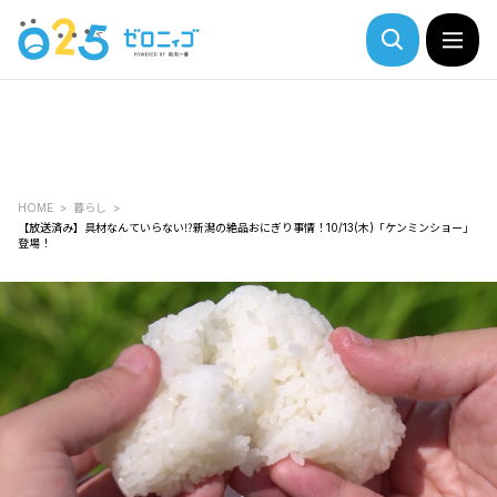
HOME
暮らし
【放送済み】具材なんていらない⁉新潟の絶品おにぎり事情！10/13(木)「ケンミンショー」
登場！