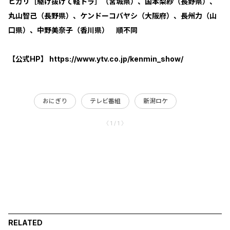
ヒカリ［駆け抜けて軽トラ］（宮城県）、国本梨紗（長野県）、
丸山智己（長野県）、ケンドーコバヤシ（大阪府）、長州力（山
口県）、中野美奈子（香川県） 順不同
【公式HP】 https://www.ytv.co.jp/kenmin_show/
おにぎり
テレビ番組
新潟ロケ
〈 1 / 1 〉
RELATED