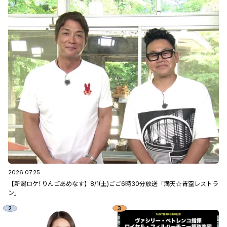
2026.07.25
【新潟ロケ! りんごあめなす】8/1(土)ごご6時30分放送「満天☆青空レストラ
ン」