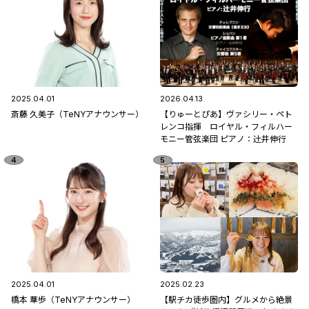
2025.04.01
2026.04.13
斎藤 久美子（TeNYアナウンサー）
【りゅーとぴあ】ヴァシリー・ペト
レンコ指揮 ロイヤル・フィルハー
モニー管弦楽団 ピアノ：辻󠄀井伸行
2025.04.01
2025.02.23
橋本 華歩（TeNYアナウンサー）
【駅チカ徒歩圏内】グルメから絶景