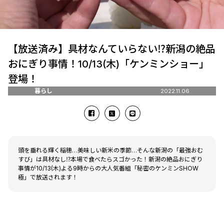
【放送済み】具材なんていらない⁉新潟の絶品
おにぎり事情！10/13(木)「ケンミンショー」
登場！
暮らし
2022.11.06
頭を垂れる輝く稲穂…美味しい新米の季節…そんな新潟の「最強おむ
すび」は具材なし⁉本場で食べたらスゴかった！新潟の絶品おにぎり
事情が10/13(木)よる9時からの大人気番組「秘密のケンミンSHOW
極」で放送されます！