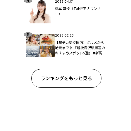
2025.04.01
橋本 華歩（TeNYアナウンサ
ー）
2025.02.23
【駅チカ徒歩圏内】グルメから
絶景まで♪ 『越後湯沢駅周辺の
おすすめスポット5選』 #新潟観
光
ランキングをもっと見る