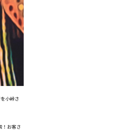
行を小峠さ
索！お客さ