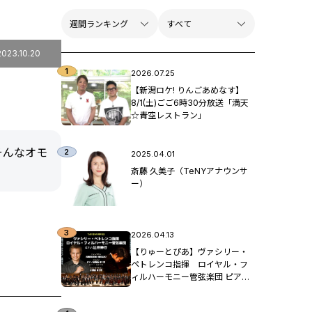
2023.10.20
2026.07.25
【新潟ロケ! りんごあめなす】
8/1(土)ごご6時30分放送「満天
☆青空レストラン」
そんなオモ
2025.04.01
斎藤 久美子（TeNYアナウンサ
ー）
2026.04.13
【りゅーとぴあ】ヴァシリー・
ペトレンコ指揮 ロイヤル・フ
ィルハーモニー管弦楽団 ピア
ノ：辻󠄀井伸行