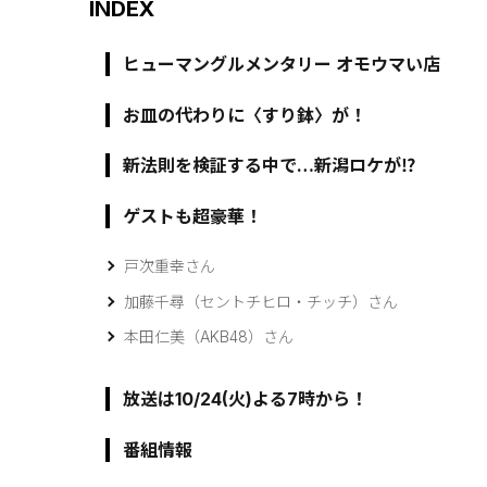
INDEX
ヒューマングルメンタリー オモウマい店
お皿の代わりに〈すり鉢〉が！
新法則を検証する中で…新潟ロケが⁉
ゲストも超豪華！
戸次重幸さん
加藤千尋（セントチヒロ・チッチ）さん
本田仁美（AKB48）さん
放送は10/24(火)よる7時から！
番組情報