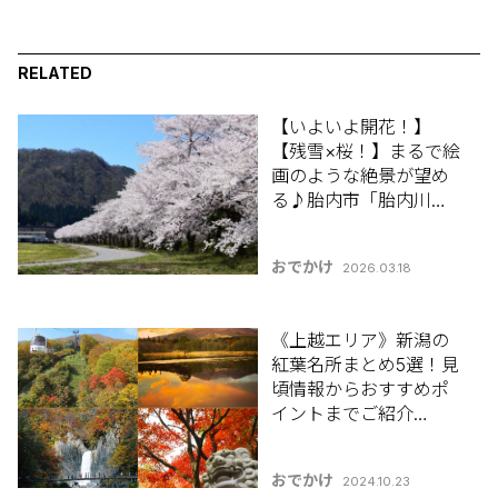
RELATED
【いよいよ開花！】
【残雪×桜！】まるで絵
画のような絶景が望め
る♪胎内市「胎内川河
川敷千本桜」【新潟県
の桜名所･お花見スポッ
おでかけ
2026.03.18
ト特集2026】
《上越エリア》新潟の
紅葉名所まとめ5選！見
頃情報からおすすめポ
イントまでご紹介
♪【新潟県の紅葉スポ
ット特集2024】
おでかけ
2024.10.23