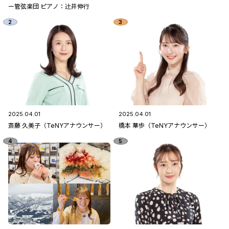
ー管弦楽団 ピアノ：辻󠄀井伸行
2025.04.01
2025.04.01
斎藤 久美子（TeNYアナウンサー）
橋本 華歩（TeNYアナウンサー）