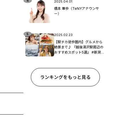
2025.04.01
橋本 華歩（TeNYアナウンサ
ー）
2025.02.23
【駅チカ徒歩圏内】グルメから
絶景まで♪ 『越後湯沢駅周辺の
おすすめスポット5選』 #新潟観
光
ランキングをもっと見る