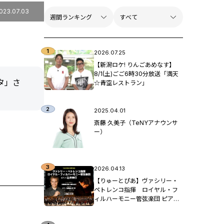
023.07.03
2026.07.25
【新潟ロケ! りんごあめなす】
8/1(土)ごご6時30分放送「満天
タ」さ
☆青空レストラン」
2025.04.01
斎藤 久美子（TeNYアナウンサ
ー）
2026.04.13
【りゅーとぴあ】ヴァシリー・
ペトレンコ指揮 ロイヤル・フ
ィルハーモニー管弦楽団 ピア
ノ：辻󠄀井伸行