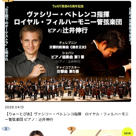
2026.04.13
【りゅーとぴあ】ヴァシリー・ペトレンコ指揮 ロイヤル・フィルハーモニ
ー管弦楽団 ピアノ：辻󠄀井伸行