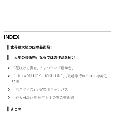
INDEX
世界最大級の国際芸術祭！
「大地の芸術祭」ならではの作品を紹介！
「花咲ける妻有」/ まつだい「農舞台」
「JIKU #013 HOKUHOKU-LINE」/北越急行ほくほく線美佐
島駅
「パラダイス」/ 奴奈川キャンパス
「鉢＆田島征三 絵本と木の実の美術館」
まとめ