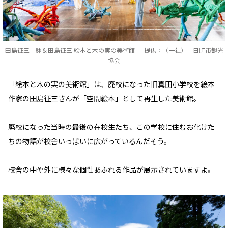
田島征三「鉢＆田島征三 絵本と木の実の美術館 」 提供：（一社）十日町市観光
協会
「絵本と木の実の美術館」は、廃校になった旧真田小学校を絵本
作家の田島征三さんが「空間絵本」として再生した美術館。
廃校になった当時の最後の在校生たち、この学校に住むお化けた
ちの物語が校舎いっぱいに広がっているんだそう。
校舎の中や外に様々な個性あふれる作品が展示されていますよ。