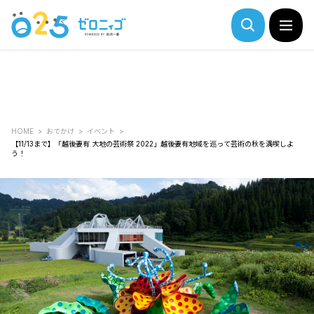
HOME
おでかけ
イベント
【11/13まで】「越後妻有 大地の芸術祭 2022」越後妻有地域を巡って芸術の秋を満喫しよ
う！