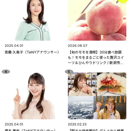
2025.04.01
2026.08.07
斎藤 久美子（TeNYアナウンサー）
【旬のモモを満喫】30分食べ放題
も！モモをまるごと使った贅沢スイ
ーツ＆ひんやりドリンク / 新潟市南
区「フルーツ童夢」
2025.04.01
2025.02.23
橋本 華歩（TeNYアナウンサー）
【駅チカ徒歩圏内】グルメから絶景