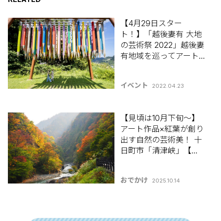
【4月29日スター
ト！】「越後妻有 大地
の芸術祭 2022」越後妻
有地域を巡ってアート
とふれ合おう！
イベント
2022.04.23
【見頃は10月下旬～】
アート作品×紅葉が創り
出す自然の芸術美！ 十
日町市「清津峡」【新
潟県の紅葉スポット特
集2025】
おでかけ
2025.10.14