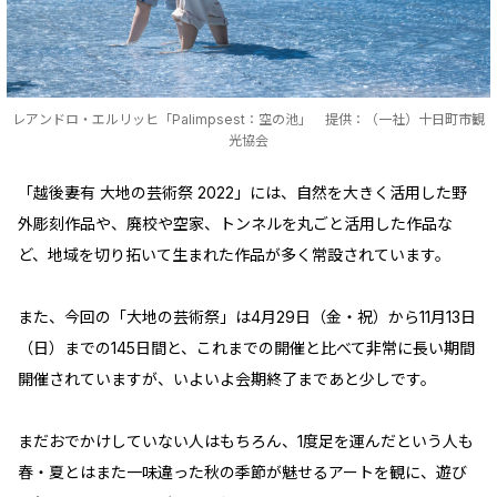
レアンドロ・エルリッヒ「Palimpsest：空の池」 提供：（一社）十日町市観
光協会
「越後妻有 大地の芸術祭 2022」には、自然を大きく活用した野
外彫刻作品や、廃校や空家、トンネルを丸ごと活用した作品な
ど、地域を切り拓いて生まれた作品が多く常設されています。
また、今回の「大地の芸術祭」は4月29日（金・祝）から11月13日
（日）までの145日間と、これまでの開催と比べて非常に長い期間
開催されていますが、いよいよ会期終了まであと少しです。
まだおでかけしていない人はもちろん、1度足を運んだという人も
春・夏とはまた一味違った秋の季節が魅せるアートを観に、遊び