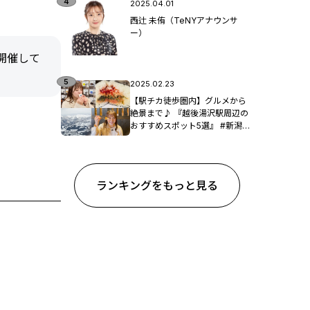
2025.04.01
西辻 未侑（TeNYアナウンサ
ー）
開催して
2025.02.23
【駅チカ徒歩圏内】グルメから
絶景まで♪ 『越後湯沢駅周辺の
おすすめスポット5選』 #新潟観
光
ランキングをもっと見る