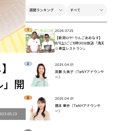
2026.07.25
【新潟ロケ! りんごあめなす】
8/1(土)ごご6時30分放送「満天
☆青空レストラン」
メ】
2025.04.01
斎藤 久美子（TeNYアナウンサ
ー）
ル」開
2025.04.01
橋本 華歩（TeNYアナウンサ
ー）
023.05.23