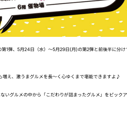
)の第1弾、5月24日（水）～5月29日(月)の第2弾と前後半に分け
も増え、激うまグルメを長～く心ゆくまで堪能できますよ♪
えないグルメの中から「こだわりが詰まったグルメ」をピック