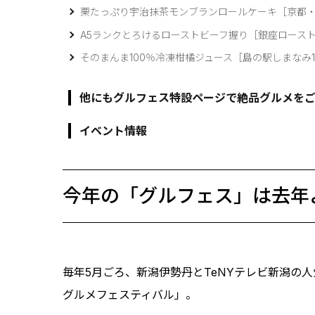
栗たっぷり宇治抹茶モンブランロールケーキ［京都
A5ランクとろけるローストビーフ握り［銀座ロース
そのまんま100％冷凍柑橘ジュース［島の駅しまなみ
他にもグルフェス特設ページで絶品グルメを
イベント情報
今年の「グルフェス」は去年
毎年5月ごろ、新潟伊勢丹とTeNYテレビ新潟の
グルメフェスティバル」。