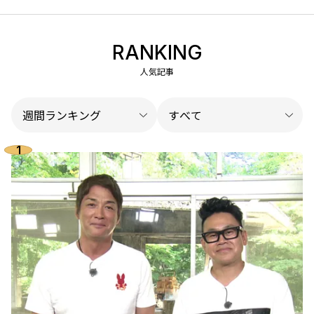
RANKING
人気記事