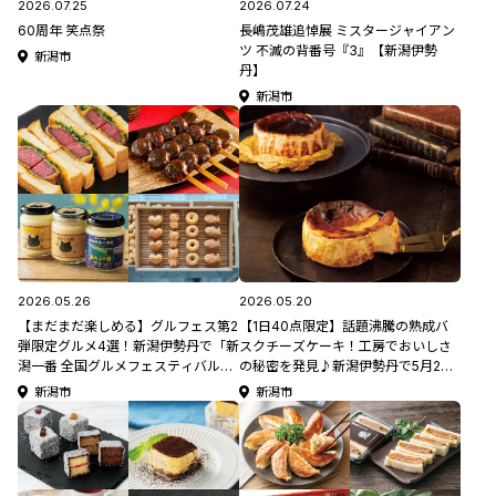
2026.07.25
2026.07.24
60周年 笑点祭
長嶋茂雄追悼展 ミスタージャイアン
ツ 不滅の背番号『3』【新潟伊勢
新潟市
丹】
新潟市
2026.05.26
2026.05.20
【まだまだ楽しめる】グルフェス第2
【1日40点限定】話題沸騰の熟成バ
弾限定グルメ4選！新潟伊勢丹で「新
スクチーズケーキ！工房でおいしさ
潟一番 全国グルメフェスティバル」
の秘密を発見♪新潟伊勢丹で5月20
開催！第2弾は5月27日(水)から！
日(水)から「新潟一番 全国グルメフ
新潟市
新潟市
ェスティバル」開催中！