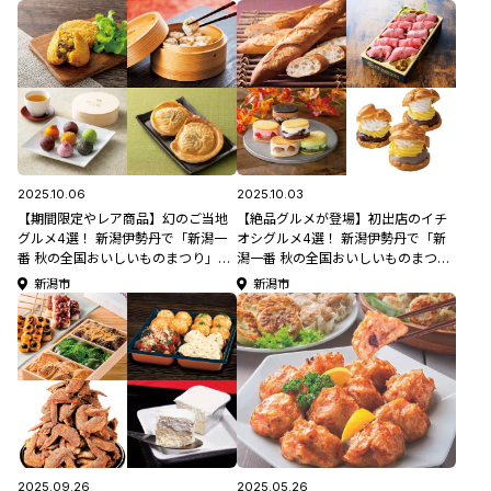
2025.10.06
2025.10.03
【期間限定やレア商品】幻のご当地
【絶品グルメが登場】初出店のイチ
グルメ4選！ 新潟伊勢丹で「新潟一
オシグルメ4選！ 新潟伊勢丹で「新
番 秋の全国おいしいものまつり」開
潟一番 秋の全国おいしいものまつ
催！10月7日(火)から！
り」開催！10月7日(火)から！
新潟市
新潟市
2025.09.26
2025.05.26