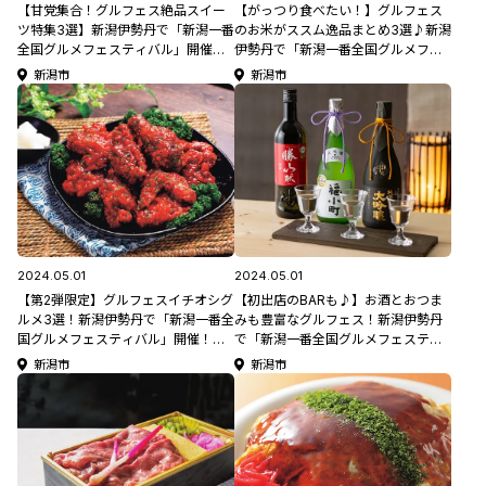
【甘党集合！グルフェス絶品スイー
【がっつり食べたい！】グルフェス
ツ特集3選】新潟伊勢丹で「新潟一番
のお米がススム逸品まとめ3選♪新潟
全国グルメフェスティバル」開催！
伊勢丹で「新潟一番全国グルメフェ
第1弾は5月9日から！
スティバル」開催！第1弾は5月9日か
新潟市
新潟市
ら！
2024.05.01
2024.05.01
【第2弾限定】グルフェスイチオシグ
【初出店のBARも♪】お酒とおつま
ルメ3選！新潟伊勢丹で「新潟一番全
みも豊富なグルフェス！新潟伊勢丹
国グルメフェスティバル」開催！第2
で「新潟一番全国グルメフェスティ
弾は5月15日から！
バル」開催！第1弾は5月9日から！
新潟市
新潟市