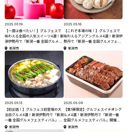
2025.05.19
2025.05.16
【一度は食べたい！】グルフェスで
【これぞ本場の味！】グルフェスで
味わえる全国の人気スイーツ4選！新
味わえるアジアングルメ4選！新潟伊
潟伊勢丹で「新潟一番 全国グルメフ
勢丹で「新潟一番 全国グルメフェス
ェスティバル」開催！第1弾は5月20
ティバル」開催！第1弾は5月20日
新潟市
新潟市
日(火)から！
(火)から！
2025.05.13
2025.05.09
【初出店！】グルフェス初登場の大
【第1弾限定】グルフェスイチオシグ
注目グルメ4選！新潟伊勢丹で「新潟
ルメ4選！新潟伊勢丹で「新潟一番
一番 全国グルメフェスティバル」開
全国グルメフェスティバル」開催！
催！第1弾は5月20日(火)から！
第1弾は5月20日(火)から！
新潟市
新潟市