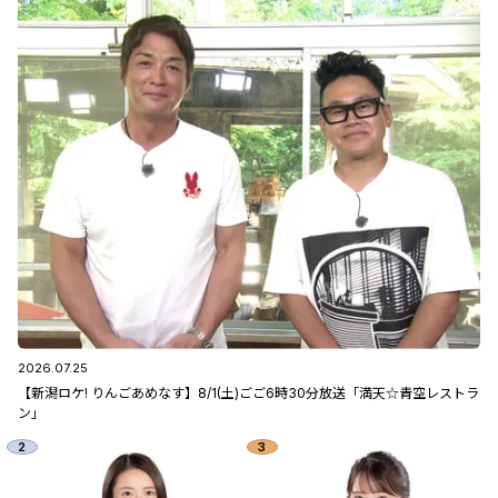
2026.07.25
【新潟ロケ! りんごあめなす】8/1(土)ごご6時30分放送「満天☆青空レストラ
ン」