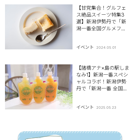
【甘党集合！グルフェ
ス絶品スイーツ特集3
選】新潟伊勢丹で「新
潟一番全国グルメフェ
スティバル」開催！第1
弾は5月9日から！
イベント
2024.05.01
【諸橋アナ×島の駅しま
なみ1】新潟一番スペシ
ャルコラボ！新潟伊勢
丹で「新潟一番 全国グ
ルメフェスティバル」5
月20日(火)から開催
イベント
2025.05.23
中！