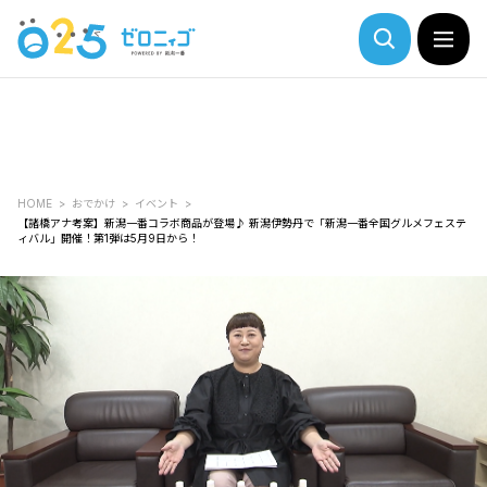
HOME
おでかけ
イベント
【諸橋アナ考案】新潟一番コラボ商品が登場♪ 新潟伊勢丹で「新潟一番全国グルメフェステ
ィバル」開催！第1弾は5月9日から！