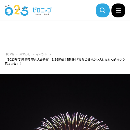
HOME
おでかけ
イベント
【2023年度 新潟県 花火大会特集】8/26開催！関川村「えちごせきかわ大したもん蛇まつり
花火大会」！