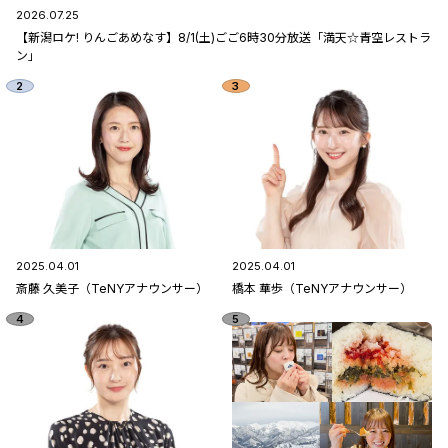
2026.07.25
【新潟ロケ! りんごあめなす】8/1(土)ごご6時30分放送「満天☆青空レストラ
ン」
2025.04.01
2025.04.01
斎藤 久美子（TeNYアナウンサー）
橋本 華歩（TeNYアナウンサー）