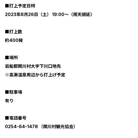
■打上予定日時
2023年8月26日（土） 19:00～（雨天順延）
■打上数
約400発
■場所
岩船郡関川村大字下川口地先
※高瀬温泉周辺から打上げ予定
■駐車場
有り
■電話番号
0254-64-1478 （関川村観光協会）