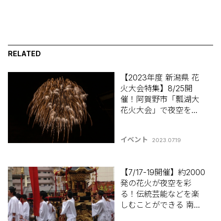
RELATED
【2023年度 新潟県 花
火大会特集】8/25開
催！阿賀野市「瓢湖大
花火大会」で夜空を彩
る大輪の花火を堪能し
よう♪
イベント
2023.07.19
【7/17-19開催】約2000
発の花火が夜空を彩
る！伝統芸能などを楽
しむことができる 南魚
沼市「南魚沼市兼続公