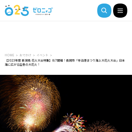
HOME
おでかけ
イベント
【2023年度 新潟県 花火大会特集】8/7開催！長岡市「寺泊港まつり海上大花火大会」日本
海に広がる圧巻の大花火！