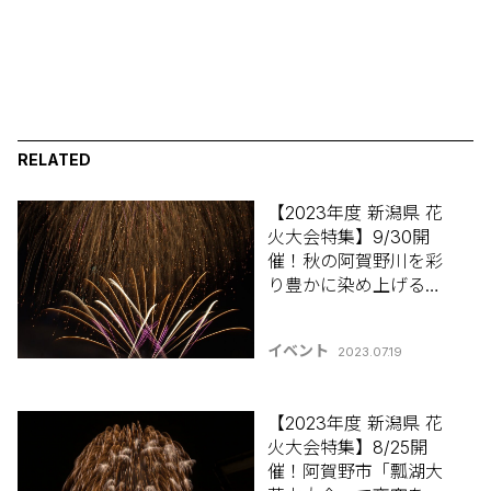
RELATED
【2023年度 新潟県 花
火大会特集】9/30開
催！秋の阿賀野川を彩
り豊かに染め上げる花
火！新潟市秋葉区「阿
賀野川あきはなびまつ
イベント
2023.07.19
り2023」
【2023年度 新潟県 花
火大会特集】8/25開
催！阿賀野市「瓢湖大