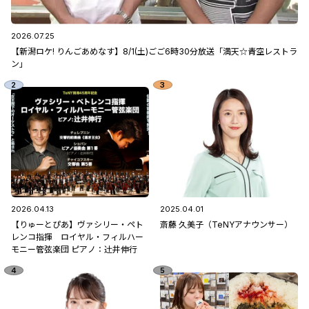
2026.07.25
【新潟ロケ! りんごあめなす】8/1(土)ごご6時30分放送「満天☆青空レストラ
ン」
2026.04.13
2025.04.01
【りゅーとぴあ】ヴァシリー・ペト
斎藤 久美子（TeNYアナウンサー）
レンコ指揮 ロイヤル・フィルハー
モニー管弦楽団 ピアノ：辻󠄀井伸行