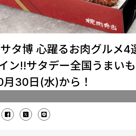
ムサタ博 心躍るお肉グルメ4
イン!!サタデー全国うまい
0月30日(水)から！