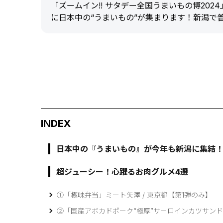
「ズームイン!! サタデー全国うまいもの博2024」が今年
に日本中の“うまいもの”が集まります！新潟で
INDEX
日本中の『うまいもの』が今年も新潟に集結
超ジューシー！心躍るお肉グルメ4選
①「極味弁当」ミート矢澤 / 東京都【第1弾のみ】
②「国産アボカドポーク“極厚”サーロインカツサンド」Y