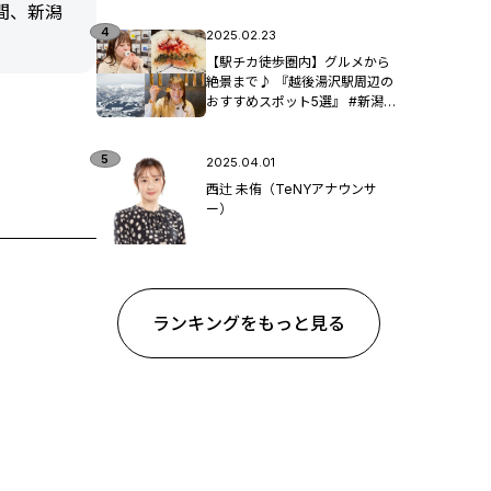
日間、新潟
2025.02.23
【駅チカ徒歩圏内】グルメから
絶景まで♪ 『越後湯沢駅周辺の
おすすめスポット5選』 #新潟観
光
2025.04.01
西辻 未侑（TeNYアナウンサ
ー）
ランキングをもっと見る