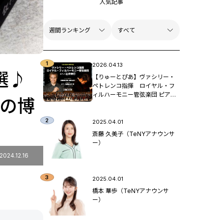
人気記事
2026.04.13
選♪
【りゅーとぴあ】ヴァシリー・
ペトレンコ指揮 ロイヤル・フ
ィルハーモニー管弦楽団 ピア
もの博
ノ：辻󠄀井伸行
2025.04.01
斎藤 久美子（TeNYアナウンサ
ー）
2024.12.16
2025.04.01
橋本 華歩（TeNYアナウンサ
ー）