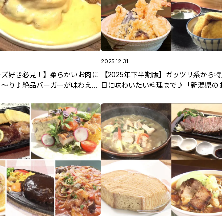
2025.12.31
ーズ好き必見！】柔らかいお肉に
【2025年下半期版】ガッツリ系から
ろ〜り♪絶品バーガーが味わえる
日に味わいたい料理まで♪「新潟県の
｢肉料理専門店 ぼくのきち｣
め絶品ランチ5選」