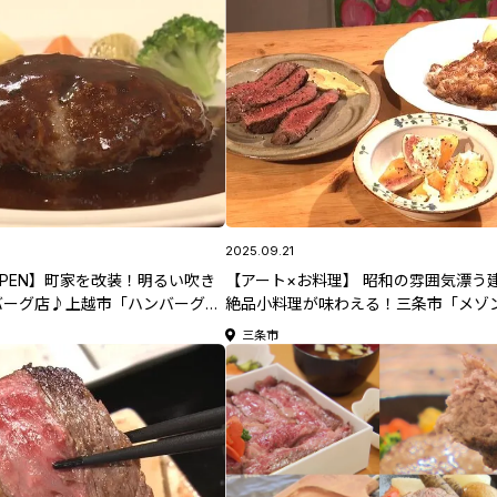
2025.09.21
月OPEN】町家を改装！明るい吹き
【アート×お料理】 昭和の雰囲気漂う
バーグ店♪上越市「ハンバーグ＆
絶品小料理が味わえる！三条市「メゾ
MI」
う」
三条市