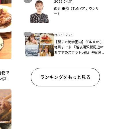
2025.04.01
西辻 未侑（TeNYアナウンサ
ー）
2025.02.23
【駅チカ徒歩圏内】グルメから
絶景まで♪ 『越後湯沢駅周辺の
おすすめスポット5選』 #新潟観
光
建物で
ランキングをもっと見る
ン伊と