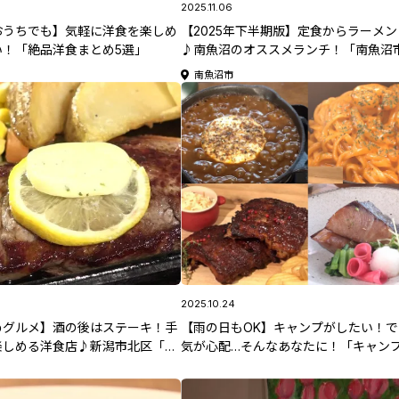
2025.11.06
おうちでも】気軽に洋食を楽しめ
【2025年下半期版】定食からラーメ
い！「絶品洋食まとめ5選」
♪南魚沼のオススメランチ！「南魚沼
品ランチ5選」
南魚沼市
2025.10.24
めグルメ】酒の後はステーキ！手
【雨の日もOK】キャンプがしたい！
楽しめる洋食店♪新潟市北区「レ
気が心配…そんなあなたに！「キャン
ッグワン」
とめ5選」