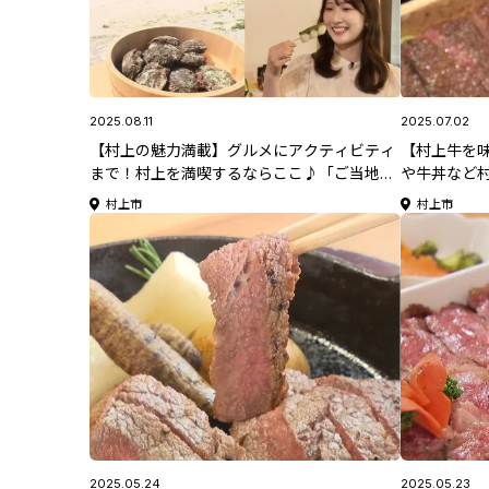
2025.08.11
2025.07.02
【村上の魅力満載】グルメにアクティビティ
【村上牛を
まで！村上を満喫するならここ♪「ご当地フ
や牛丼など
ルコース村上編」
村上市
村上市
2025.05.24
2025.05.23