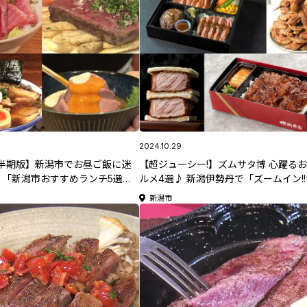
2024.10.29
下半期版】新潟市でお昼ご飯に迷
【超ジューシー!】ズムサタ博 心躍る
！「新潟市おすすめランチ5選」
ルメ4選♪ 新潟伊勢丹で「ズームイン!
ーメンなど盛りだくさん！
デー全国うまいもの博2024」開催！
新潟市
10月30日(水)から！