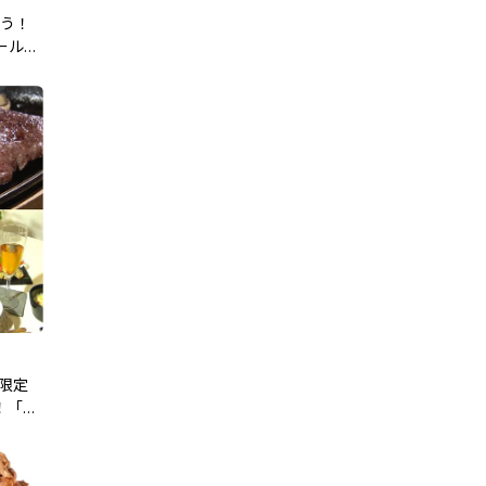
よう！
ール
限定
！「新