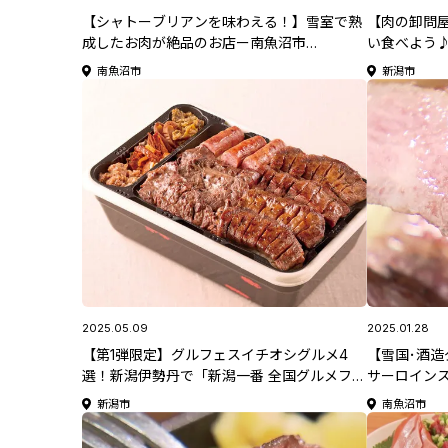
【シャトーブリアンを味わえる！】雪室で熟
【肉の卸問
成したお肉が絶品のお店ー南魚沼市
い食べよう
「YUKIMURO WAGYU UCHIYAMA」
レストラン 
南魚沼市
新潟市
2025.05.09
2025.01.28
【第1弾限定】グルフェスイチオシグルメ4
【雪国･酒造
選！新潟伊勢丹で「新潟一番 全国グルメフェ
サーロイン
スティバル」開催！第1弾は5月20日(火)か
理やスイー
新潟市
南魚沼市
ら！
市「魚沼の