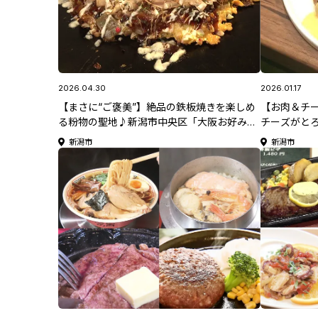
2026.04.30
2026.01.17
【まさに“ご褒美”】絶品の鉄板焼きを楽しめ
【お肉＆チ
る粉物の聖地♪新潟市中央区「大阪お好み焼
チーズがと
き かおるや」
新潟市中央区
新潟市
新潟市