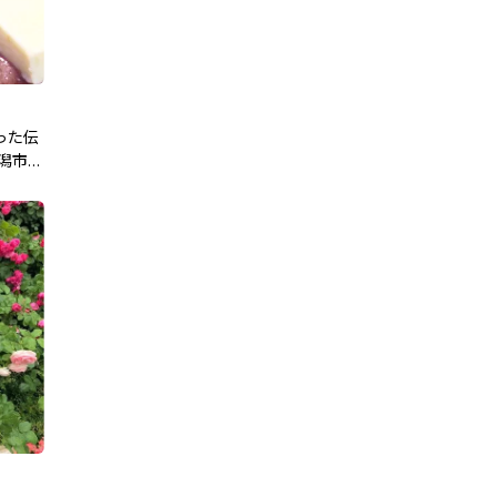
った伝
潟市