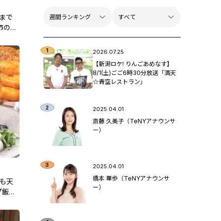
ンまで
市の絶
2026.07.25
【新潟ロケ! りんごあめなす】
8/1(土)ごご6時30分放送「満天
☆青空レストラン」
2025.04.01
斎藤 久美子（TeNYアナウンサ
ー）
2025.04.01
橋本 華歩（TeNYアナウンサ
でも天
ー）
プ飯ま