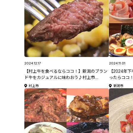
2024.12.17
2024.11.01
【村上牛を食べるならココ！】新潟のブラン
【2024年
ド牛をカジュアルに味わおう♪村上市
ったらココ
「Diner’s Kitchen Woody」
海鮮･肉･ラ
村上市
新潟市