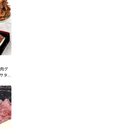
お肉グ
!サタ
初日は