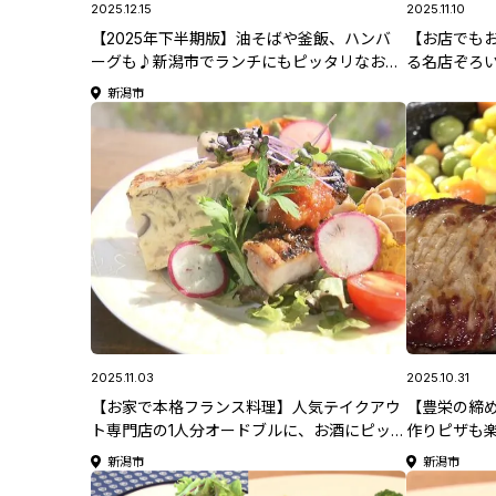
2025.12.15
2025.11.10
【2025年下半期版】油そばや釜飯、ハンバ
【お店でも
ーグも♪新潟市でランチにもピッタリなお店
る名店ぞろ
をご紹介！「新潟市ランチまとめ5選」
新潟市
2025.11.03
2025.10.31
【お家で本格フランス料理】人気テイクアウ
【豊栄の締
ト専門店の1人分オードブルに、お酒にピッ
作りピザも
タリのメニューも♪ 新潟市西区「フレンチラ
ストランビ
新潟市
新潟市
イス」