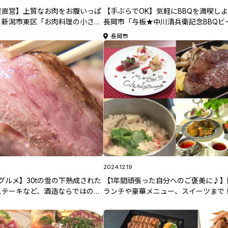
屋直営】上質なお肉をお腹いっぱ
【手ぶらでOK】気軽にBBQを満喫し
♪新潟市東区「お肉料理の小さな
長岡市「与板★中川清兵衛記念BBQビ
にく祥」
園」
長岡市
2024.12.19
グルメ】30tの雪の下熟成された
【1年間頑張った自分へのご褒美に♪】
ステーキなど、酒造ならではの料
ランチや豪華メニュー、スイーツまで
ツ･雪国の恵みを味おう！南魚沼
潟のプチ贅沢グルメ5選」
里」