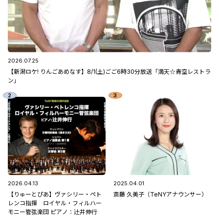
2026.07.25
【新潟ロケ! りんごあめなす】8/1(土)ごご6時30分放送「満天☆青空レストラ
ン」
2026.04.13
2025.04.01
【りゅーとぴあ】ヴァシリー・ペト
斎藤 久美子（TeNYアナウンサー）
レンコ指揮 ロイヤル・フィルハー
モニー管弦楽団 ピアノ：辻󠄀井伸行