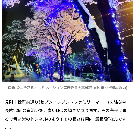
画像提供:街路樹イルミネーション実行委員会事務局(見附市役所建設課内)
見附市役所前通り(セブンイレブン～ファミリーマート)を結ぶ全
長約1.3㎞の道沿いを、青いLEDの輝きが彩ります。その光景はま
るで青い光のトンネルのよう！その長さは県内“最長級”なんです
よ。