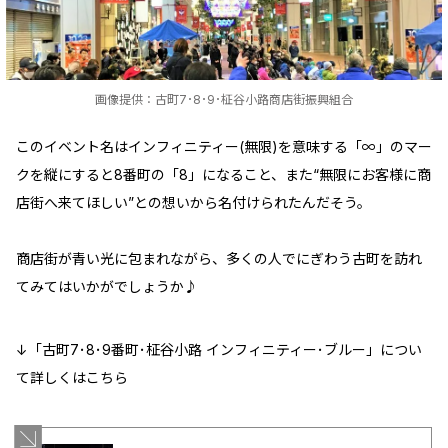
画像提供：古町7･8･9･柾谷小路商店街振興組合
このイベント名はインフィニティー(無限)を意味する「∞」のマー
クを縦にすると8番町の「8」になること、また“無限にお客様に商
店街へ来てほしい”との想いから名付けられたんだそう。
商店街が青い光に包まれながら、多くの人でにぎわう古町を訪れ
てみてはいかがでしょうか♪
↓「古町7･8･9番町･柾谷小路 インフィニティー･ブルー」につい
て詳しくはこちら