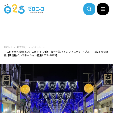
HOME
おでかけ
イベント
【古町が青く染まる♪】古町7･8･9番町･柾谷小路「インフィニティー･ブルー」2/28まで開
催【新潟県イルミネーション特集2024-2025】