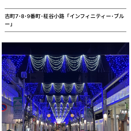
古町7･8･9番町･柾谷小路「インフィニティー･ブル
ー」