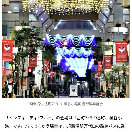
画像提供:古町7･8･9･柾谷小路商店街振興組合
「インフィニティ･ブルー」の会場は「古町7･8･9番町、柾谷小
路」です。バスで向かう場合は、JR新潟駅万代口の路線バスに乗