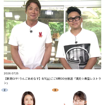
2026.07.25
【新潟ロケ! りんごあめなす】8/1(土)ごご6時30分放送「満天☆青空レストラ
ン」