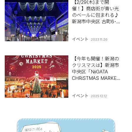
【2/29(木)まで開
催！】商店街が青い光
のベールに包まれる♪
新潟市中央区 古町6･7･
8･9番町・柾谷小路
「インフィニティー･ブ
イベント
2023.11.26
ルー」【新潟県イルミ
ネーション特集2023】
【今年も開催！新潟の
クリスマスは】新潟市
中央区「NiiGATA
CHRiSTMAS MARKET
2025」12月25日(木)ま
で開催【新潟県イルミ
イベント
2025.12.12
ネーション特集2025-
2026】