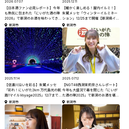
2026.07.07
2025.12.11
【日本酒ファン必見レポート】今年
【暖かく楽しめる！屋内イルミ！】
も熱気に包まれた「にいがた酒の陣
朱鷺メッセ「ウィンターイルミネー
2026」で新潟のお酒を味わってきま
ション」12/25まで開催【新潟県イル
した！
ミネーション特集2025-2026】
新潟市
新潟市
2025.11.14
2025.07.12
【信濃川沿いを彩る】朱鷺メッセ
【NGT48西潟茉莉奈さんレポート】
「彩れ！にいがた2km 万代島光の航
今年も大盛況で幕を閉じた「にいが
路1マイルVoyage2025」12/7まで開
た酒の陣2025」で新潟のお酒を堪
催【新潟県イルミネーション特集
能！
新潟市
新潟市
2025-2026】