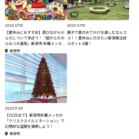
PR
2023.07.10
2023.07.10
【夏休みにおすすめ】遊びながらか
親子で夏のおでかけを楽しむならコ
らだについて学ぼう！「超からだの
コ！！夏休みに行きたい新潟県注目
ひみつ大冒険」新潟市 朱鷺メッセで
スポット3選！
開催
新潟市
2022.11.29
【12/25まで】新潟市朱鷺メッセの
「クリスマスイルミネーション」で
幻想的な空間を満喫しよう！
新潟市