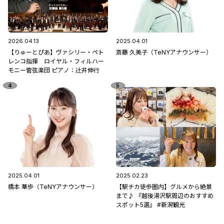
2026.04.13
2025.04.01
【りゅーとぴあ】ヴァシリー・ペト
斎藤 久美子（TeNYアナウンサー）
レンコ指揮 ロイヤル・フィルハー
モニー管弦楽団 ピアノ：辻󠄀井伸行
2025.04.01
2025.02.23
橋本 華歩（TeNYアナウンサー）
【駅チカ徒歩圏内】グルメから絶景
まで♪ 『越後湯沢駅周辺のおすすめ
スポット5選』 #新潟観光