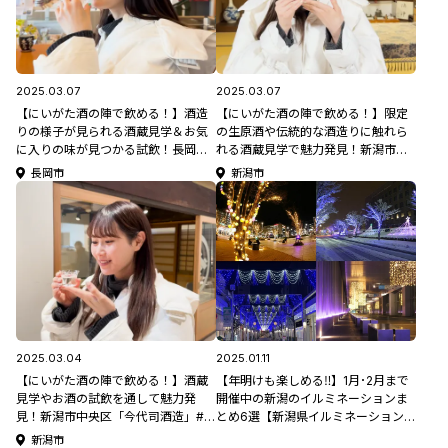
2025.03.07
2025.03.07
【にいがた酒の陣で飲める！】酒造
【にいがた酒の陣で飲める！】限定
りの様子が見られる酒蔵見学＆お気
の生原酒や伝統的な酒造りに触れら
に入りの味が見つかる試飲！長岡市
れる酒蔵見学で魅力発見！新潟市西
「朝日酒造」 #新潟観光
蒲区「たからやま醸造」 #新潟観光
長岡市
新潟市
2025.03.04
2025.01.11
【にいがた酒の陣で飲める！】酒蔵
【年明けも楽しめる‼】1月･2月まで
見学やお酒の試飲を通して魅力発
開催中の新潟のイルミネーションま
見！新潟市中央区「今代司酒造」#新
とめ6選【新潟県イルミネーション特
潟観光
集2024-2025】
新潟市