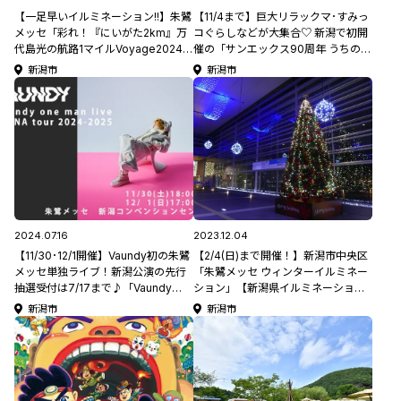
【一足早いイルミネーション!!】朱鷺
【11/4まで】巨大リラックマ･すみっ
メッセ「彩れ！『にいがた2km』万
コぐらしなどが大集合♡ 新潟で初開
代島光の航路1マイルVoyage2024」
催の「サンエックス90周年 うちのコ
ブルーの光と音で信濃川沿いを彩る
たちの大展覧会」に潜入レポート。
新潟市
新潟市
♪12/8(日)まで開催【新潟県イルミネ
コラボカフェもアリ♪
ーション特集2024】
2024.07.16
2023.12.04
【11/30･12/1開催】Vaundy初の朱鷺
【2/4(日)まで開催！】新潟市中央区
メッセ単独ライブ！新潟公演の先行
「朱鷺メッセ ウィンターイルミネー
抽選受付は7/17まで♪「Vaundy
ション」【新潟県イルミネーション
one man live ARENA tour 2024-
特集2023】
新潟市
新潟市
2025」