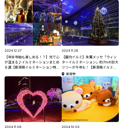
2024.12.27
2024.11.28
【年末年始も楽しめる！？】光で心
【屋内イルミ】朱鷺メッセ「ウィン
が温まる♪イルミネーションまとめ
ターイルミネーション」約7mの巨大
６選【新潟県イルミネーション特集
ツリーが今年も！【新潟県イルミネ
2024-2025】
ーション特集2024-2025】
新潟市
2024.11.09
2024.10.03