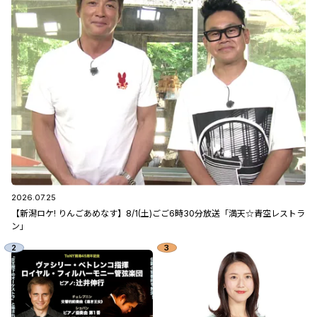
2026.07.25
【新潟ロケ! りんごあめなす】8/1(土)ごご6時30分放送「満天☆青空レストラ
ン」