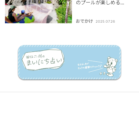
のプールが楽しめる♪
南魚沼市「上越国際プ
レイランド」【夏のお
おでかけ
2025.07.26
でかけ特集2025】