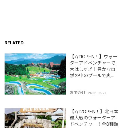
RELATED
【7/11OPEN！】ウォー
ターアドベンチャーで
大はしゃぎ！豊かな自
然の中のプールで爽快
に♪南魚沼市「上越国
際プレイランド」【新
おでかけ
2026.05.21
潟のひんやりスポッ
ト・グルメ特集2026】
【7/12OPEN！】北日本
最大級のウォーターア
ドベンチャー！全8種類