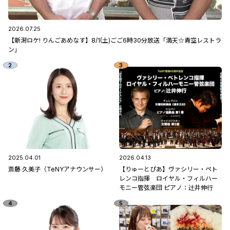
2026.07.25
【新潟ロケ! りんごあめなす】8/1(土)ごご6時30分放送「満天☆青空レストラ
ン」
2025.04.01
2026.04.13
斎藤 久美子（TeNYアナウンサー）
【りゅーとぴあ】ヴァシリー・ペト
レンコ指揮 ロイヤル・フィルハー
モニー管弦楽団 ピアノ：辻󠄀井伸行