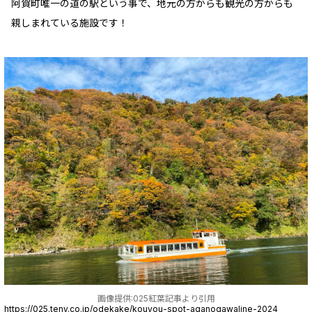
阿賀町唯一の道の駅という事で、地元の方からも観光の方からも
親しまれている施設です！
画像提供:025紅葉記事より引用
https://025.teny.co.jp/odekake/kouyou-spot-aganogawaline-2024