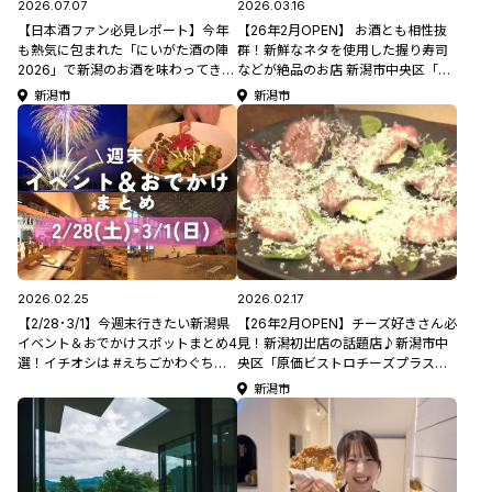
2026.07.07
2026.03.16
【日本酒ファン必見レポート】今年
【26年2月OPEN】 お酒とも相性抜
も熱気に包まれた「にいがた酒の陣
群！新鮮なネタを使用した握り寿司
2026」で新潟のお酒を味わってきま
などが絶品のお店 新潟市中央区「魚
した！
とシャリ UROKO」
新潟市
新潟市
2026.02.25
2026.02.17
【2/28･3/1】今週末行きたい新潟県
【26年2月OPEN】チーズ好きさん必
イベント＆おでかけスポットまとめ4
見！新潟初出店の話題店♪新潟市中
選！イチオシは #えちごかわぐち雪
央区「原価ビストロチーズプラス新
洞火ぼたる祭 【今週末のおでかけ情
潟」
新潟市
報】