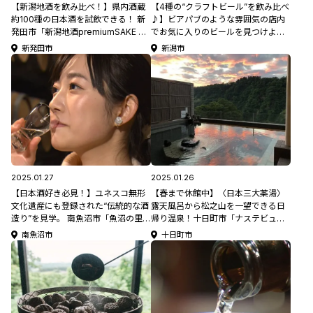
【新潟地酒を飲み比べ！】県内酒蔵
【4種の“クラフトビール”を飲み比べ
約100種の日本酒を試飲できる！ 新
♪】ビアパブのような雰囲気の店内
発田市「新潟地酒premiumSAKE 蔵
でお気に入りのビールを見つけよ
(くら)」
う！新潟市中央区「沼垂ビール」
新発田市
新潟市
2025.01.27
2025.01.26
【日本酒好き必見！】ユネスコ無形
【春まで休館中】〈日本三大薬湯〉
文化遺産にも登録された“伝統的な酒
露天風呂から松之山を一望できる日
造り”を見学。 南魚沼市「魚沼の里
帰り温泉！十日町市「ナステビュウ
八海山雪室」
湯の山」【新潟県日帰り温泉特集
南魚沼市
十日町市
2025】