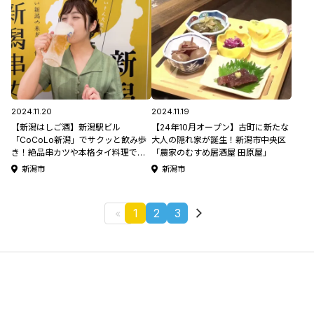
2024.11.20
2024.11.19
【新潟はしご酒】新潟駅ビル
【24年10月オープン】古町に新たな
「CoCoLo新潟」でサクッと飲み歩
大人の隠れ家が誕生！新潟市中央区
き！絶品串カツや本格タイ料理でお
「農家のむすめ居酒屋 田原屋」
酒がすすむ♪「新潟串カツセンタ
新潟市
新潟市
ー」＆「SENGDEE THAI BEER
STATION」
1
2
3