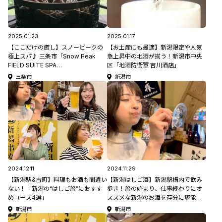
2025.01.23
2025.01.17
【ここだけの癒し】スノーピークの
【お土産にも最適】新潟限定や人気
極上スパ♪ 三条市「Snow Peak
急上昇中の地酒が揃う！新潟市中央
FIELD SUITE SPA
区「地酒防衛軍 吉川酒店」
HEADQUARTERS」【新潟県日帰り
三条市
新潟市
温泉特集2025】
2024.12.11
2024.11.29
【新潟駅&古町】料理もお酒も間違い
【新潟はしご酒】新潟駅構内で飲み
ない！「新潟の“はしご旅”におすす
歩き！旅の始まり、仕事終わりにオ
めコース4選」
ススメな新潟のお酒を存分に堪能で
きる「SUZUVEL &TABI BAR」＆
新潟市
新潟市
「ぽんしゅ館 新潟驛店」