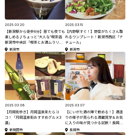
2025.03.20
2025.03.15
【新潟駅から徒歩6分】昼でも夜でも
【内野駅すぐ！】野菜がたくさん取
楽しめる♪ちょっと“大人な”喫茶店
れるワンプレート！新潟市西区「ナ
新潟市中央区「喫茶とお酒ムラリ
チュール」
ス」
新潟市
新潟市
2025.03.08
2025.03.07
【月岡街歩き】月岡温泉来たらコ
【にいがた酒の陣で飲める！】酒造
コ！「月岡温泉街おすすめグルメ3
りの様子が見られる酒蔵見学＆お気
選」
に入りの味が見つかる試飲！長岡市
「朝日酒造」 #新潟観光
新発田市
長岡市