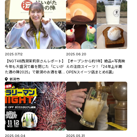
2025.07.12
2025.06.20
【NGT48西潟茉莉奈さんレポート】
【オープンから約1年】絶品×写真映
今年も大盛況で幕を閉じた「にいが
えの注目スイーツ！「24年上半期
た酒の陣2025」で新潟のお酒を堪
OPENスイーツ店まとめ6選」
能！
新潟市
2025.06.04
2025.05.31