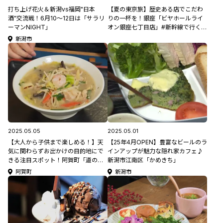
打ち上げ花火＆新潟vs福岡"日本
【夏の東京旅】歴史ある店でこだわ
酒"交流戦！6月10〜12日は「サラリ
りの一杯を！銀座「ビヤホールライ
ーマンNIGHT」
オン銀座七丁目店」#新幹線で行く東
京旅
新潟市
2025.05.05
2025.05.01
【大人から子供まで楽しめる！】天
【25年4月OPEN】豊富なビールのラ
気に関わらずお出かけの目的地にで
インアップが魅力な隠れ家カフェ♪
きる注目スポット！阿賀町「道の駅
新潟市江南区「かめきち｣
阿賀の里｣
阿賀町
新潟市