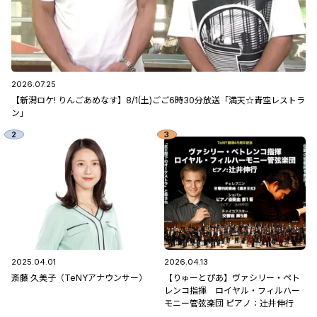
2026.07.25
【新潟ロケ! りんごあめなす】8/1(土)ごご6時30分放送「満天☆青空レストラ
ン」
2025.04.01
2026.04.13
斎藤 久美子（TeNYアナウンサー）
【りゅーとぴあ】ヴァシリー・ペト
レンコ指揮 ロイヤル・フィルハー
モニー管弦楽団 ピアノ：辻󠄀井伸行