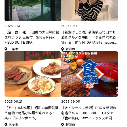
2025.12.13
2025.11.24
【浴・食・泊】下田郷の大自然に包
【新潟はしご酒】新潟駅万代口でお
まれよう♪ 三条市「Snow Peak
酒＆グルメを堪能！「チョロパの酒
FIELD SUITE SPA
場」＆「81°/ NIIGATA International
HEADQUARTERS」【新潟県日帰り
BAL」」
三条市
新潟市
温泉特集】
2025.09.21
2025.09.05
【アート×お料理】 昭和の雰囲気漂
【オイシックス新潟】BBQ＆新潟の
う建物で絶品小料理が味わえる！三
名店グルメ！9/6・7はエコスタで
条市「メゾン伊とう」
「食の祭典」 #オイシックス新潟ア
ルビレックスBC コラム
三条市
新潟市