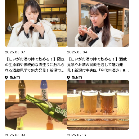
2025.03.07
2025.03.04
【にいがた酒の陣で飲める！】限定
【にいがた酒の陣で飲める！】酒蔵
の生原酒や伝統的な酒造りに触れら
見学やお酒の試飲を通して魅力発
れる酒蔵見学で魅力発見！新潟市西
見！新潟市中央区「今代司酒造」#新
蒲区「たからやま醸造」 #新潟観光
潟観光
新潟市
新潟市
2025.03.03
2025.02.16