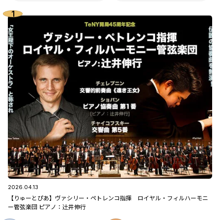
2026.04.13
【りゅーとぴあ】ヴァシリー・ペトレンコ指揮 ロイヤル・フィルハーモニ
ー管弦楽団 ピアノ：辻󠄀井伸行