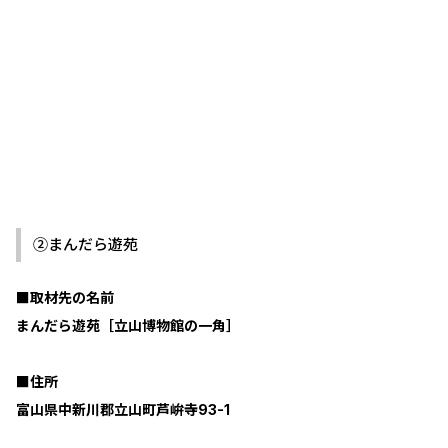
②まんだら遊苑
■取材先の名前
まんだら遊苑［立山博物館の一角］
■住所
富山県中新川郡立山町芦峅寺93-1