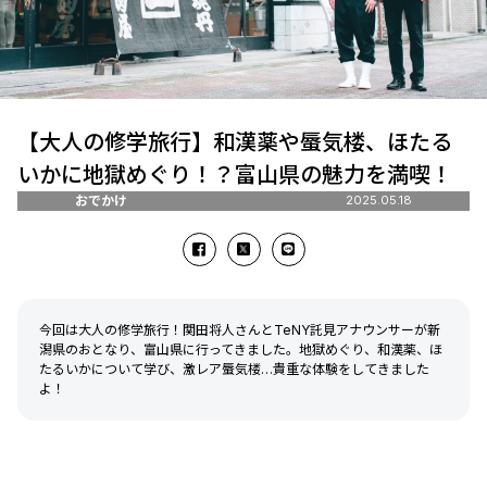
【大人の修学旅行】和漢薬や蜃気楼、ほたる
いかに地獄めぐり！？富山県の魅力を満喫！
おでかけ
2025.05.18
今回は大人の修学旅行！関田将人さんとTeNY託見アナウンサーが新
潟県のおとなり、富山県に行ってきました。地獄めぐり、和漢薬、ほ
たるいかについて学び、激レア蜃気楼…貴重な体験をしてきました
よ！