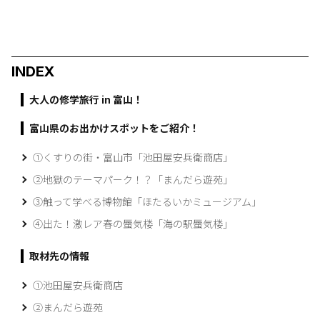
INDEX
大人の修学旅行 in 富山！
富山県のお出かけスポットをご紹介！
①くすりの街・富山市「池田屋安兵衛商店」
②地獄のテーマパーク！？「まんだら遊苑」
③触って学べる博物館「ほたるいかミュージアム」
④出た！激レア春の蜃気楼「海の駅蜃気楼」
取材先の情報
①池田屋安兵衛商店
②まんだら遊苑