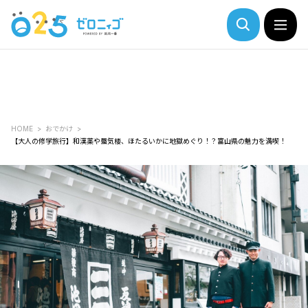
HOME
おでかけ
【大人の修学旅行】和漢薬や蜃気楼、ほたるいかに地獄めぐり！？富山県の魅力を満喫！