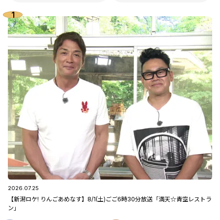
2026.07.25
【新潟ロケ! りんごあめなす】8/1(土)ごご6時30分放送「満天☆青空レストラ
ン」