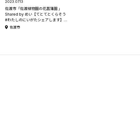
2023.07.13
佐渡市「佐渡植物園の花菖蒲園 」
Shared by めい【てとてとくらそう
#わたしのにいがたシェアします】
#49
佐渡市