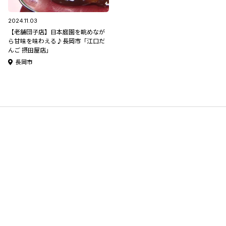
2024.11.03
【老舗団子店】日本庭園を眺めなが
ら甘味を味わえる♪長岡市「江口だ
んご 摂田屋店」
長岡市