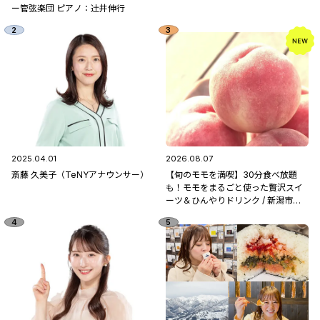
ー管弦楽団 ピアノ：辻󠄀井伸行
2025.04.01
2026.08.07
斎藤 久美子（TeNYアナウンサー）
【旬のモモを満喫】30分食べ放題
も！モモをまるごと使った贅沢スイ
ーツ＆ひんやりドリンク / 新潟市南
区「フルーツ童夢」