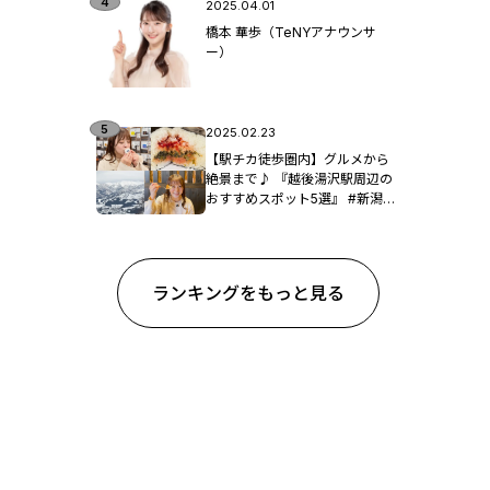
2025.04.01
橋本 華歩（TeNYアナウンサ
ー）
2025.02.23
【駅チカ徒歩圏内】グルメから
絶景まで♪ 『越後湯沢駅周辺の
おすすめスポット5選』 #新潟観
光
ランキングをもっと見る