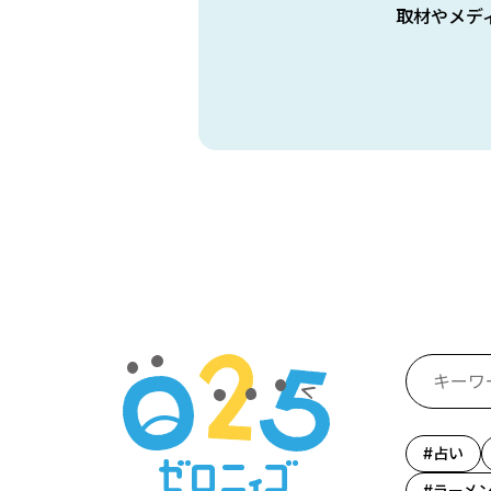
取材やメデ
占い
ラーメ