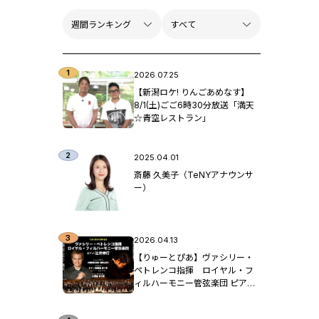
2026.07.25
【新潟ロケ! りんごあめなす】
8/1(土)ごご6時30分放送「満天
☆青空レストラン」
2025.04.01
斎藤 久美子（TeNYアナウンサ
ー）
2026.04.13
【りゅーとぴあ】ヴァシリー・
ペトレンコ指揮 ロイヤル・フ
ィルハーモニー管弦楽団 ピア
ノ：辻󠄀井伸行