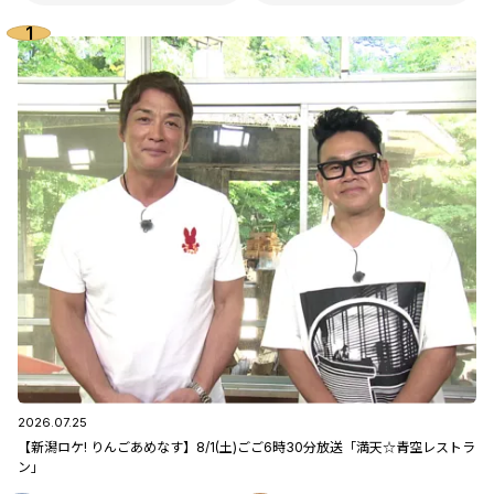
2026.07.25
【新潟ロケ! りんごあめなす】8/1(土)ごご6時30分放送「満天☆青空レストラ
ン」