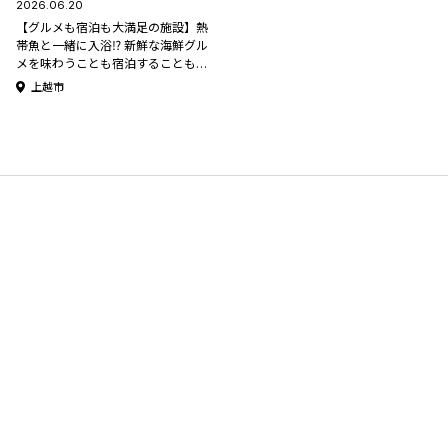
2026.06.20
【グルメも宿泊も大満足の施設】熱
帯魚と一緒に入浴⁉︎ 新鮮な海鮮グル
メを味わうことも宿泊することもで
きる 上越市「道の駅 うみてらす名
上越市
立」