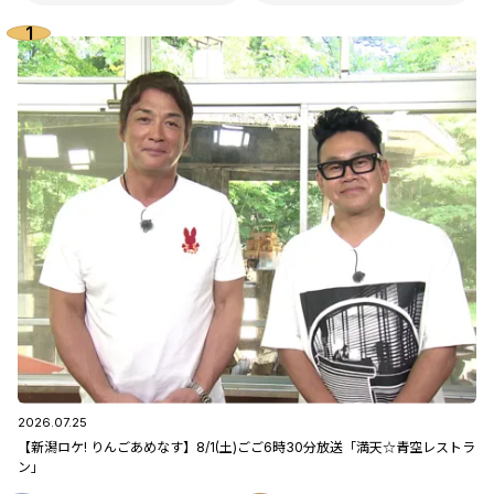
2026.07.25
【新潟ロケ! りんごあめなす】8/1(土)ごご6時30分放送「満天☆青空レストラ
ン」